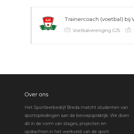
Trainercoach (voetbal) bij
Voetbalvereniging GJS
Over ons
Het Sportleerbedrijf Breda matcht studenten van
sportopleidingen aan de beroepspraktijk. We doen
dit in de vorm van stages, projecten en
opdrachten in het werkveld van de sport.