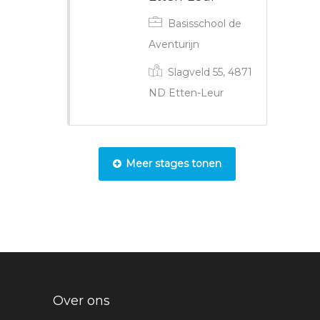
Basisschool de
Aventurijn
Slagveld 55, 4871
ND Etten-Leur
Meer stages tonen
Over ons