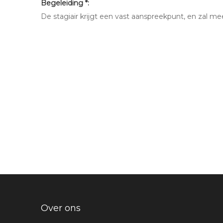
Begeleiding *:
De stagiair krijgt een vast aanspreekpunt, en zal me
Over ons