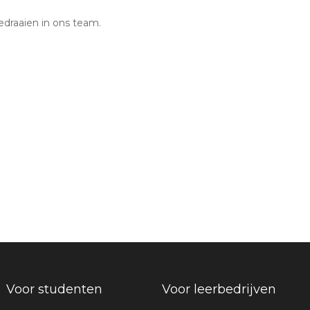
edraaien in ons team.
Voor studenten
Voor leerbedrijven