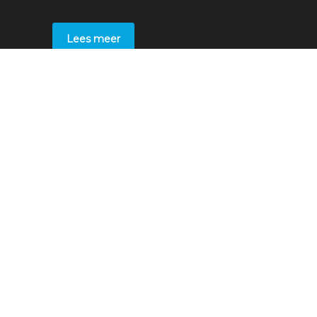
Lees meer
Voor studenten
Stages
Bedrijven
Voor leerbedrijven
Plaats een stage
Sollicitaties
Overige