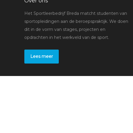
Over ons
Het Sportleerbedrijf Breda matcht studenten van
sportopleidingen aan de beroepspraktijk. We doen
dit in de vorm van stages, projecten en
opdrachten in het werkveld van de sport.
Lees meer