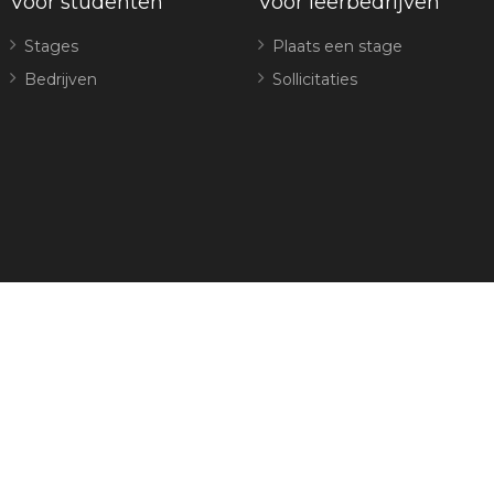
Voor studenten
Voor leerbedrijven
Stages
Plaats een stage
Bedrijven
Sollicitaties
© Sportleerbedrijf Breda