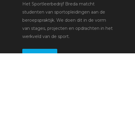
Het Sportleerbedrijf Breda matcht
studenten van sportopleidingen aan de
beroepspraktijk. We doen dit in de vorm
van stages, projecten en opdrachten in het
werkveld van de sport.
Lees meer
Voor studenten
Stages
Bedrijven
Voor leerbedrijven