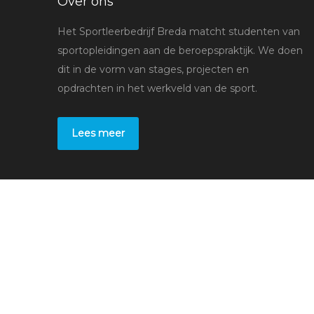
Over ons
Het Sportleerbedrijf Breda matcht studenten van
sportopleidingen aan de beroepspraktijk. We doen
dit in de vorm van stages, projecten en
opdrachten in het werkveld van de sport.
Lees meer