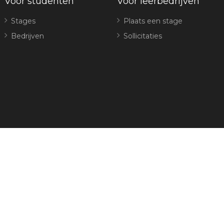
Voor studenten
Voor leerbedrijven
Stages
Plaats een stage
Bedrijven
Sollicitaties
© Sportleerbedrijf Breda