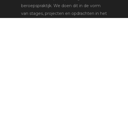
beroepspraktijk. We doen dit in de vorm
van stages, projecten en opdrachten in het
werkveld van de sport.
Lees meer
Voor studenten
Stages
Bedrijven
Voor leerbedrijven
Plaats een stage
Sollicitaties