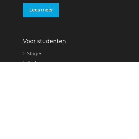
Lees meer
Voor studenten
Stages
Bedrijven
Voor leerbedrijven
Plaats een stage
Sollicitaties
Overige
Contact