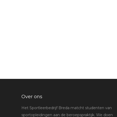
Over ons
Het Sportleerbedrijf Breda matcht studenten van
sportopleidingen aan de beroepspraktijk. We doen