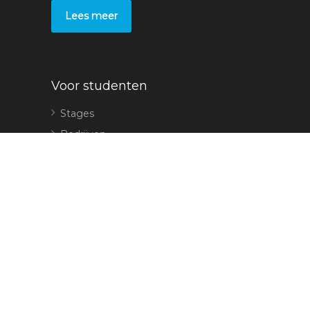
Lees meer
Voor studenten
Stages
Bedrijven
Voor leerbedrijven
Plaats een stage
Sollicitaties
Overige
Contact