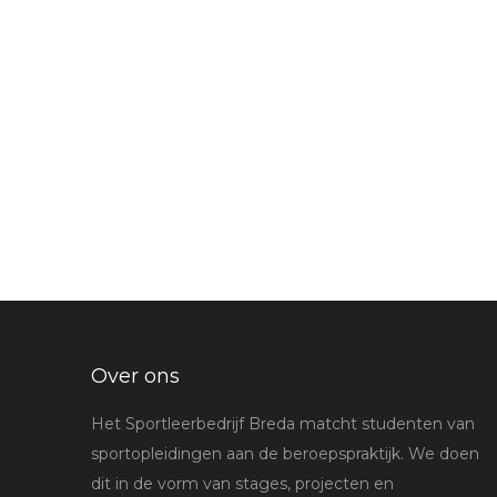
Over ons
Het Sportleerbedrijf Breda matcht studenten van
sportopleidingen aan de beroepspraktijk. We doen
dit in de vorm van stages, projecten en