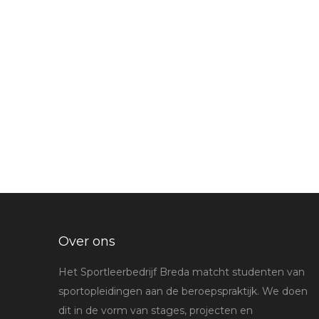
Over ons
Het Sportleerbedrijf Breda matcht studenten van
sportopleidingen aan de beroepspraktijk. We doen
dit in de vorm van stages, projecten en