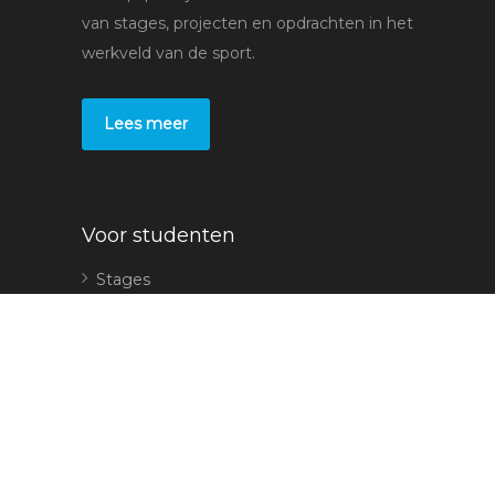
van stages, projecten en opdrachten in het
werkveld van de sport.
Lees meer
Voor studenten
Stages
Bedrijven
Voor leerbedrijven
Plaats een stage
Sollicitaties