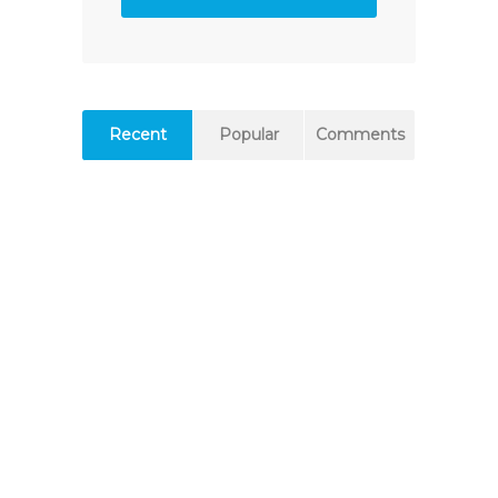
Recent
Popular
Comments
Over ons
Het Sportleerbedrijf Breda matcht
studenten van sportopleidingen aan de
beroepspraktijk. We doen dit in de vorm
van stages, projecten en opdrachten in het