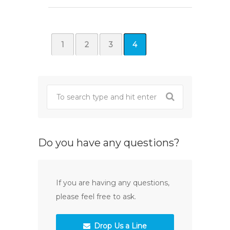
1
2
3
4
Do you have any questions?
If you are having any questions,
please feel free to ask.
Drop Us a Line