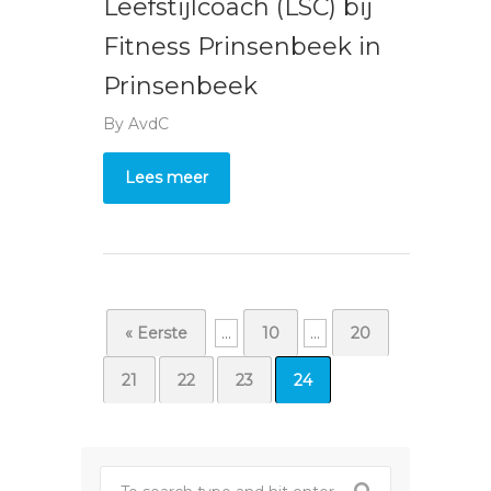
Leefstijlcoach (LSC) bij
Fitness Prinsenbeek in
Prinsenbeek
By
AvdC
Lees meer
« Eerste
...
10
...
20
21
22
23
24