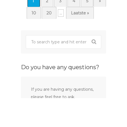
1
2
3
4
5
...
»
10
20
...
Laatste »
Do you have any questions?
If you are having any questions,
please feel free to ask.
Drop Us a Line