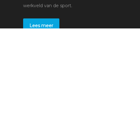
werkveld van de sport.
Lees meer
Voor studenten
Stages
Bedrijven
Voor leerbedrijven
Plaats een stage
Sollicitaties
Overige