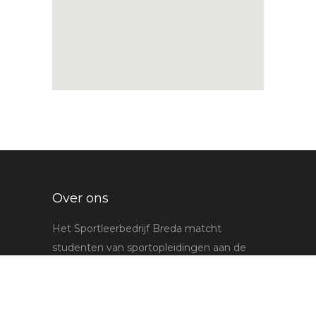
Over ons
Het Sportleerbedrijf Breda matcht
studenten van sportopleidingen aan de
beroepspraktijk. We doen dit in de vorm
van stages, projecten en opdrachten in het
werkveld van de sport.