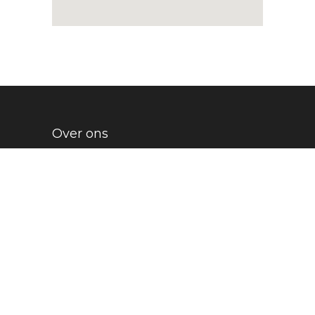
Over ons
Het Sportleerbedrijf Breda matcht
studenten van sportopleidingen aan de
beroepspraktijk. We doen dit in de vorm
van stages, projecten en opdrachten in het
werkveld van de sport.
Lees meer