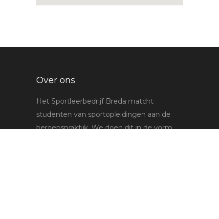
Over ons
Het Sportleerbedrijf Breda matcht
studenten van sportopleidingen aan de
beroepspraktijk. We doen dit in de vorm
van stages, projecten en opdrachten in het
werkveld van de sport.
Lees meer