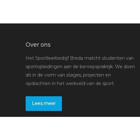
Over ons
Het Sportleerbedrijf Breda matcht studenten van
sportopleidingen aan de beroepspraktijk. We doen
dit in de vorm van stages, projecten en
opdrachten in het werkveld van de sport.
Lees meer