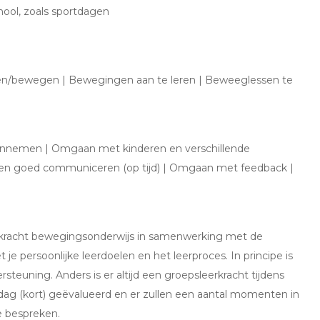
ool, zoals sportdagen
rten/bewegen | Bewegingen aan te leren | Beweeglessen te
aannemen | Omgaan met kinderen en verschillende
en goed communiceren (op tijd) | Omgaan met feedback |
rkracht bewegingsonderwijs in samenwerking met de
e persoonlijke leerdoelen en het leerproces. In principe is
teuning. Anders is er altijd een groepsleerkracht tijdens
ag (kort) geëvalueerd en er zullen een aantal momenten in
e bespreken.