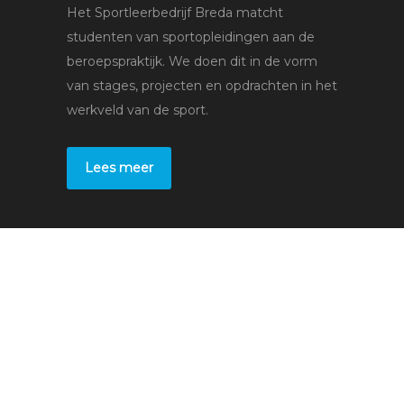
Het Sportleerbedrijf Breda matcht
studenten van sportopleidingen aan de
beroepspraktijk. We doen dit in de vorm
van stages, projecten en opdrachten in het
werkveld van de sport.
Lees meer
Voor studenten
Stages
Bedrijven
Voor leerbedrijven