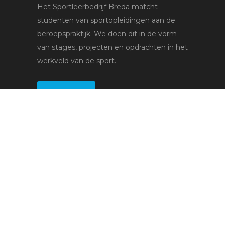
Het Sportleerbedrijf Breda matcht
studenten van sportopleidingen aan de
beroepspraktijk. We doen dit in de vorm
van stages, projecten en opdrachten in het
werkveld van de sport.
Lees meer
Voor studenten
Stages
Bedrijven
Voor leerbedrijven